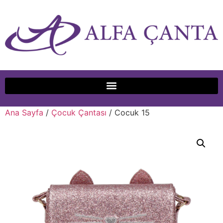
Ana Sayfa
/
Çocuk Çantası
/ Cocuk 15