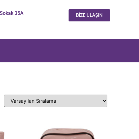
 Sokak 35A
BİZE ULAŞIN