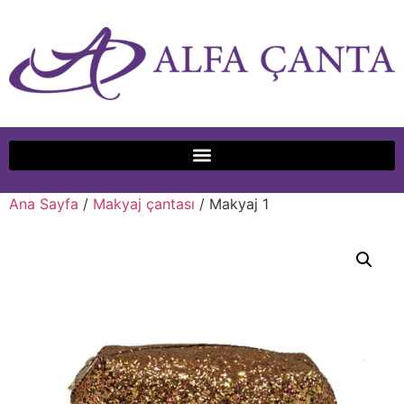
Ana Sayfa
/
Makyaj çantası
/ Makyaj 1