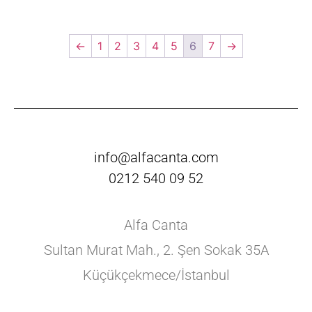
←
1
2
3
4
5
6
7
→
info@alfacanta.com
0212 540 09 52
Alfa Canta
Sultan Murat Mah., 2. Şen Sokak 35A
Küçükçekmece/İstanbul